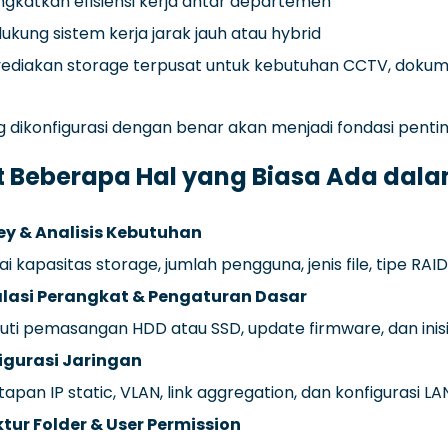
gkatkan efisiensi kerja antar departemen
kung sistem kerja jarak jauh atau hybrid
diakan storage terpusat untuk kebutuhan CCTV, dokumen,
dikonfigurasi dengan benar akan menjadi fondasi penting
t Beberapa Hal yang Biasa Ada dala
ey & Analisis Kebutuhan
ai kapasitas storage, jumlah pengguna, jenis file, tipe RA
alasi Perangkat & Pengaturan Dasar
uti pemasangan HDD atau SSD, update firmware, dan inisi
igurasi Jaringan
apan IP static, VLAN, link aggregation, dan konfigurasi L
ktur Folder & User Permission