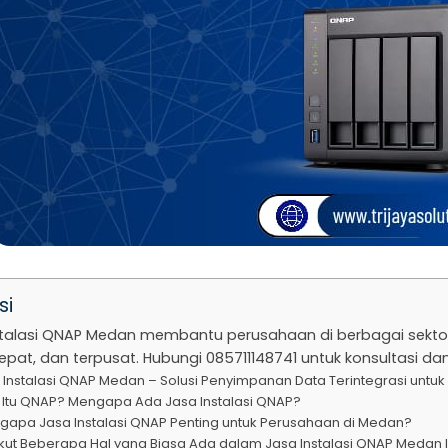
si
stalasi QNAP Medan membantu perusahaan di berbagai sek
pat, dan terpusat. Hubungi 085711148741 untuk konsultasi d
 Instalasi QNAP Medan – Solusi Penyimpanan Data Terintegrasi untuk 
 Itu QNAP? Mengapa Ada Jasa Instalasi QNAP?
gapa Jasa Instalasi QNAP Penting untuk Perusahaan di Medan?
ikut Beberapa Hal yang Biasa Ada dalam Jasa Instalasi QNAP Medan I