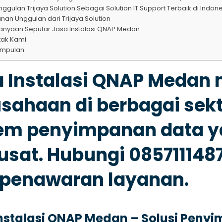
ggulan Trijaya Solution Sebagai Solution IT Support Terbaik di Indon
nan Unggulan dari Trijaya Solution
anyaan Seputar Jasa Instalasi QNAP Medan
tak Kami
impulan
a Instalasi QNAP Meda
usahaan di berbagai se
tem penyimpanan data y
usat. Hubungi 085711148
 penawaran layanan.
nstalasi QNAP Medan – Solusi Penyi