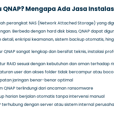
u QNAP? Mengapa Ada Jasa Instalas
ah perangkat NAS (Network Attached Storage) yang di
ringan. Berbeda dengan hard disk biasa, QNAP dapat digu
 detail, enkripsi keamanan, sistem backup otomatis, hi
ur QNAP sangat lengkap dan bersifat teknis, instalasi prof
tur RAID sesuai dengan kebutuhan dan aman terhadap ris
turan user dan akses folder tidak bercampur atau boco
patan jaringan benar-benar optimal
em QNAP terlindungi dari ancaman ransomware
p harian berjalan otomatis tanpa intervensi manual
 terhubung dengan server atau sistem internal perusah