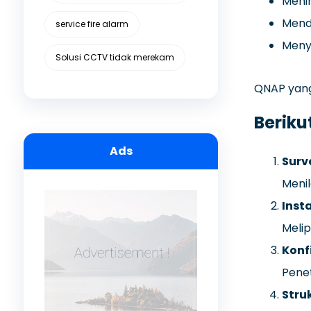
Menin
Mendu
service fire alarm
Menye
Solusi CCTV tidak merekam
QNAP yang 
Beriku
Ads
Surv
Menil
Inst
Melip
Konf
Penet
Stru