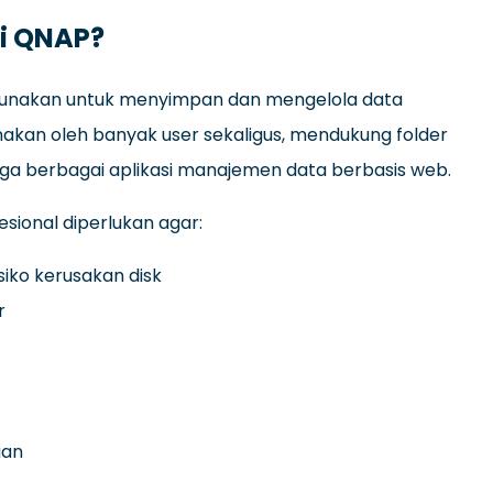
i QNAP?
gunakan untuk menyimpan dan mengelola data
nakan oleh banyak user sekaligus, mendukung folder
ngga berbagai aplikasi manajemen data berbasis web.
esional diperlukan agar:
iko kerusakan disk
r
aan