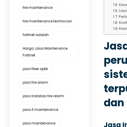
Keun
fire maintenance
Laya
Pert
fire maintenance technician
Kon
Kes
fortinet adalah
Jas
Harga Jasa Maintenance
Fortinet
per
jasa fiber optik
sis
jasa fire alarm
terp
jasa instalasi fire alarm
dan
jasa it maintenance
Jasa I
jasa maintenance