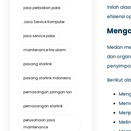
Inilah al
jasa perbaikan pabx
efisiensi o
Jasa Service Komputer
Mengap
jasa service pabx
Medan memi
maintenance fire alarm
dan organ
pasang starlink
penyimpa
pasang starlink indonesia
Berikut al
pemasangan jaringan lan
Mengh
Memas
pemasangan starlink
Menj
perusahaan jasa
Melin
maintenance