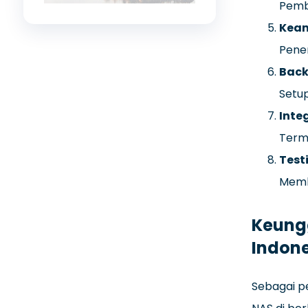
Pembu
Keam
Pener
Back
Setup
Inte
Terma
Test
Memb
Keungg
Indon
Sebagai pe