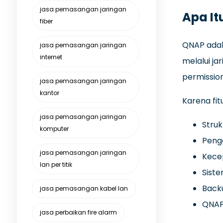
jasa pemasangan jaringan
Apa It
fiber
QNAP adal
jasa pemasangan jaringan
internet
melalui ja
permission
jasa pemasangan jaringan
kantor
Karena fit
jasa pemasangan jaringan
Struk
komputer
Penga
jasa pemasangan jaringan
Kece
lan per titik
Sist
Backu
jasa pemasangan kabel lan
QNAP
jasa perbaikan fire alarm