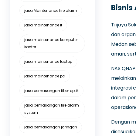
Bisnis
jasa Maintenance fire alarm
Trijaya S
jasa maintenance it
dan organ
jasa maintenance komputer
Medan seba
kantor
aman, ser
jasa maintenance laptop
NAS QNAP 
jasa maintenance pc
melainkan 
integrasi 
jasa pemasangan fiber optik
dalam pen
jasa pemasangan fire alarm
operasiona
system
Dengan mem
jasa pemasangan jaringan
disesuaika