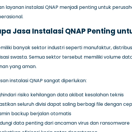
asan layanan instalasi QNAP menjadi penting untuk per
perasional.
a Jasa Instalasi QNAP Penting unt
liki banyak sektor industri seperti manufaktur, distribusi,
isasi swasta. Semua sektor tersebut memiliki volume 
nan yang aman.
asan instalasi QNAP sangat diperlukan:
indari risiko kehilangan data akibat kesalahan teknis
tikan seluruh divisi dapat saling berbagi file dengan ce
amin backup berjalan otomatis
dungi data penting dari ancaman virus dan ransomware