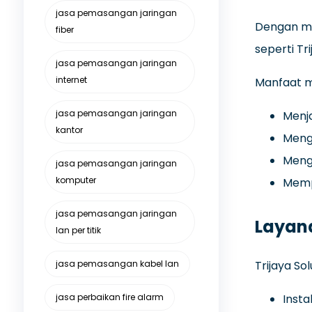
jasa pemasangan jaringan
Dengan me
fiber
seperti Tr
jasa pemasangan jaringan
internet
Manfaat m
jasa pemasangan jaringan
Menja
kantor
Meng
Mengo
jasa pemasangan jaringan
komputer
Memp
jasa pemasangan jaringan
Layan
lan per titik
jasa pemasangan kabel lan
Trijaya So
jasa perbaikan fire alarm
Insta