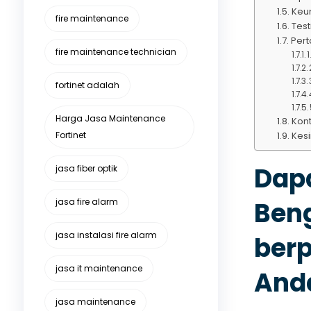
Keun
fire maintenance
Test
Pert
fire maintenance technician
fortinet adalah
Harga Jasa Maintenance
Kon
Fortinet
Kes
Dapa
jasa fiber optik
jasa fire alarm
Beng
jasa instalasi fire alarm
berp
jasa it maintenance
Anda
jasa maintenance