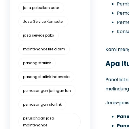
Pembu
jasa perbaikan pabx
Pema
Jasa Service Komputer
Pemer
Konsu
jasa service pabx
Kami meng
maintenance fire alarm
Apa Itu
pasang starlink
pasang starlink indonesia
Panel list
melindungi
pemasangan jaringan lan
Jenis-jeni
pemasangan starlink
Panel
perusahaan jasa
Pane
maintenance