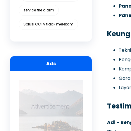
Pane
service fire alarm
Pane
Solusi CCTV tidak merekam
Keungg
Tekni
Penge
Ads
Kompo
Garan
Laya
Testim
Adi – Ben