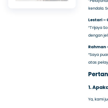
“Pelayanan
kendala. 
Lestari 
“Trijaya 
dengan jel
Rahman –
“Saya puas
atas pelay
Pertan
1. Apak
Ya, kami j