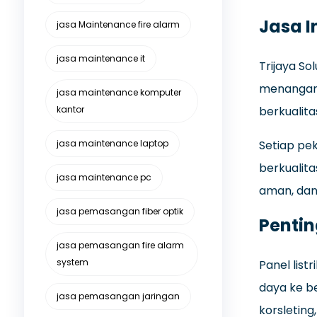
Jasa I
jasa Maintenance fire alarm
jasa maintenance it
Trijaya So
menangani
jasa maintenance komputer
kantor
berkualita
jasa maintenance laptop
Setiap pe
berkualita
jasa maintenance pc
aman, dan
jasa pemasangan fiber optik
Pentin
jasa pemasangan fire alarm
system
Panel list
daya ke b
jasa pemasangan jaringan
korsleting