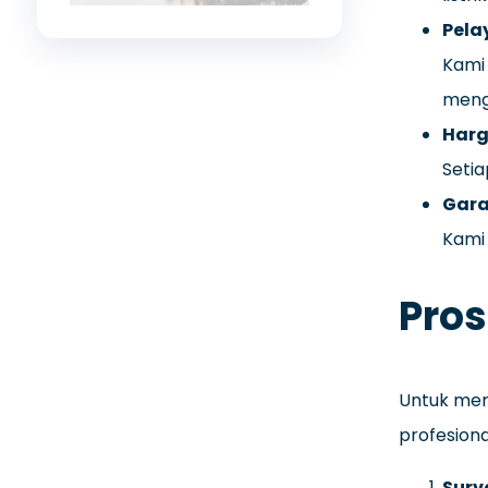
Pela
Kami 
mengu
Harg
Setia
Gara
Kami 
Pros
Untuk mema
profesiona
Surv