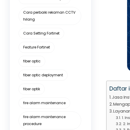
Cara perbaiki rekaman CCTV
hilang
Cara Setting Fortinet
Feature Fortinet
fiber optic
fiber optic deployment
Daftar i
fiber optik
Jasa Ins
fire alarm maintenance
Mengapa 
Layanan 
fire alarm maintenance
1. I
2. 
procedure
3. 