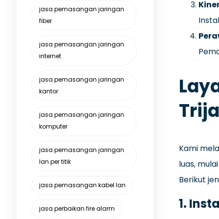
Kine
jasa pemasangan jaringan
Insta
fiber
Per
jasa pemasangan jaringan
Pema
internet
Laya
jasa pemasangan jaringan
kantor
Trij
jasa pemasangan jaringan
komputer
Kami mela
jasa pemasangan jaringan
lan per titik
luas, mula
Berikut je
jasa pemasangan kabel lan
1.
Inst
jasa perbaikan fire alarm