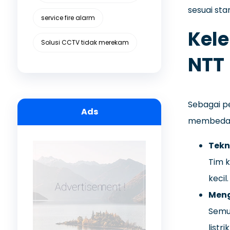
sesuai sta
service fire alarm
Kele
Solusi CCTV tidak merekam
NTT
Sebagai pe
Ads
membedaka
Tekn
Tim k
kecil.
Meng
Semua
listri