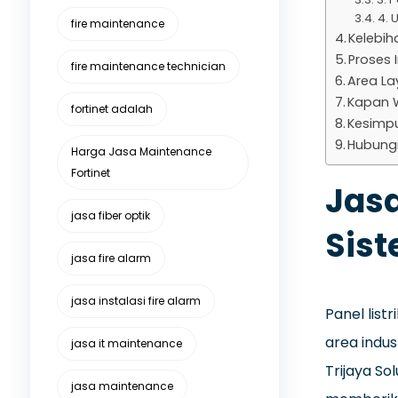
4. 
fire maintenance
Kelebih
Proses I
fire maintenance technician
Area La
Kapan W
fortinet adalah
Kesimp
Hubungi
Harga Jasa Maintenance
Fortinet
Jasa
jasa fiber optik
Sist
jasa fire alarm
jasa instalasi fire alarm
Panel list
area indus
jasa it maintenance
Trijaya So
jasa maintenance