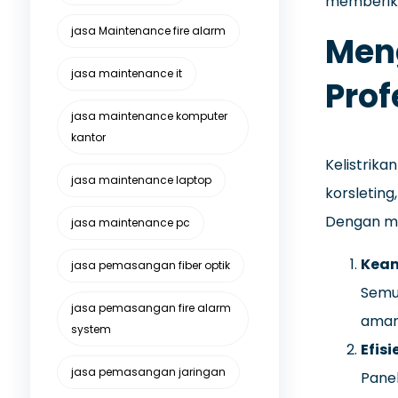
memberika
jasa Maintenance fire alarm
Meng
jasa maintenance it
Prof
jasa maintenance komputer
kantor
Kelistrika
jasa maintenance laptop
korsleting
Dengan men
jasa maintenance pc
Keam
jasa pemasangan fiber optik
Semu
jasa pemasangan fire alarm
aman
system
Efisi
jasa pemasangan jaringan
Pane