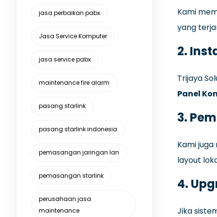
Kami mema
jasa perbaikan pabx
yang terja
Jasa Service Komputer
2.
Inst
jasa service pabx
Trijaya S
maintenance fire alarm
Panel Kon
pasang starlink
3.
Pemb
pasang starlink indonesia
Kami juga
pemasangan jaringan lan
layout lok
pemasangan starlink
4.
Upgr
perusahaan jasa
Jika sist
maintenance