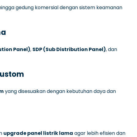
h, hingga gedung komersial dengan sistem keamanan
ma
ution Panel)
,
SDP (Sub Distribution Panel)
, dan
Custom
om
yang disesuaikan dengan kebutuhan daya dan
an
upgrade panel listrik lama
agar lebih efisien dan