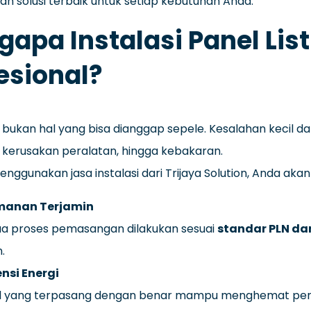
n solusi terbaik untuk setiap kebutuhan Anda.
apa Instalasi Panel List
esional?
n bukan hal yang bisa dianggap sepele. Kesalahan kecil dal
, kerusakan peralatan, hingga kebakaran.
ggunakan jasa instalasi dari Trijaya Solution, Anda ak
anan Terjamin
a proses pemasangan dilakukan sesuai
standar PLN da
.
ensi Energi
l yang terpasang dengan benar mampu menghemat peng