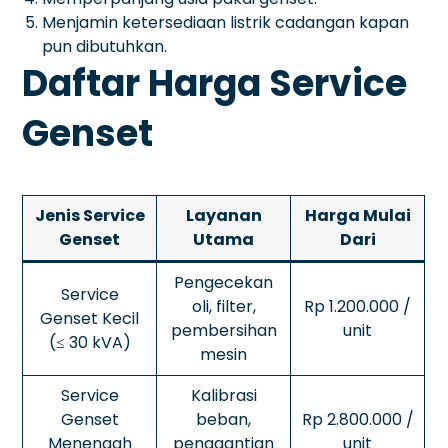
Menjamin ketersediaan listrik cadangan kapan
pun dibutuhkan.
Daftar Harga Service
Genset
Jenis Service
Layanan
Harga Mulai
Genset
Utama
Dari
Pengecekan
Service
oli, filter,
Rp 1.200.000 /
Genset Kecil
pembersihan
unit
(≤ 30 kVA)
mesin
Service
Kalibrasi
Genset
beban,
Rp 2.800.000 /
Menengah
penggantian
unit