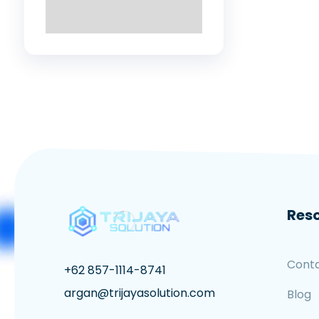
Res
Cont
+62 857-1114-8741
argan@trijayasolution.com
Blog