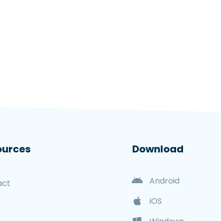
ources
Download
Android
act
iOS