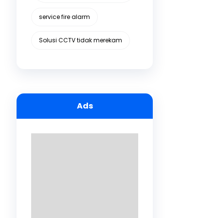
service fire alarm
Solusi CCTV tidak merekam
Ads