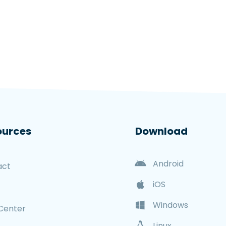
ources
Download
Android
act
iOS
Windows
Center
Linux