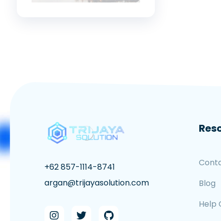
Res
Cont
+62 857-1114-8741
argan@trijayasolution.com
Blog
Help 