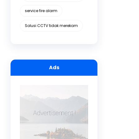
service fire alarm
Solusi CCTV tidak merekam
Ads