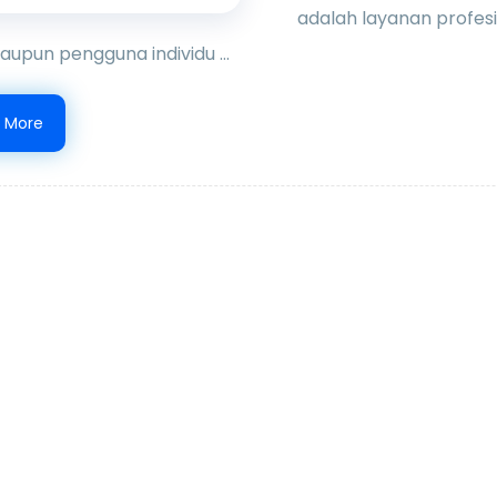
adalah layanan profes
maupun pengguna individu ...
 More