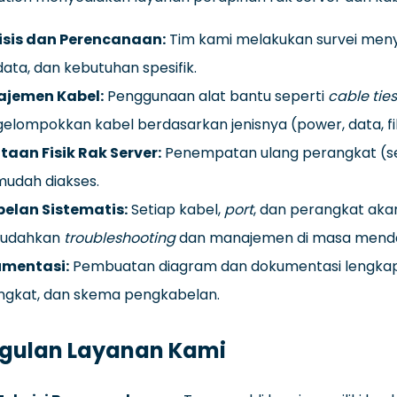
isis dan Perencanaan:
Tim kami melakukan survei meny
ata, dan kebutuhan spesifik.
jemen Kabel:
Penggunaan alat bantu seperti
cable ties
lompokkan kabel berdasarkan jenisnya (power, data, fib
taan Fisik Rak Server:
Penempatan ulang perangkat (serv
mudah diakses.
belan Sistematis:
Setiap kabel,
port
, dan perangkat akan
udahkan
troubleshooting
dan manajemen di masa mend
mentasi:
Pembuatan diagram dan dokumentasi lengkap
ngkat, dan skema pengkabelan.
gulan Layanan Kami