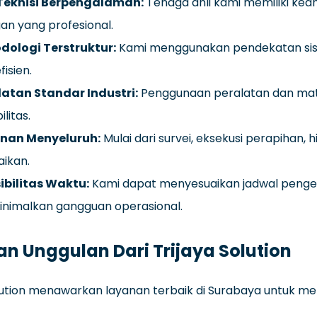
Teknisi Berpengalaman:
Tenaga ahli kami memiliki keah
gan yang profesional.
dologi Terstruktur:
Kami menggunakan pendekatan siste
fisien.
latan Standar Industri:
Penggunaan peralatan dan mater
ilitas.
nan Menyeluruh:
Mulai dari survei, eksekusi perapihan
ikan.
ibilitas Waktu:
Kami dapat menyesuaikan jadwal pengerja
nimalkan gangguan operasional.
n Unggulan Dari Trijaya Solution
lution menawarkan layanan terbaik di Surabaya untuk men