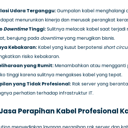
ulasi Udara Terganggu:
Gumpalan kabel menghalangi al
 dapat menurunkan kinerja dan merusak perangkat keras
ko
Downtime
Tinggi:
Sulitnya melacak kabel saat terja
at, berujung pada
downtime
yang merugikan bisnis.
ya Kebakaran:
Kabel yang kusut berpotensi
short circu
gkatkan risiko kebakaran.
liharaan yang Rumit:
Menambahkan atau mengganti p
iko tinggi karena sulitnya mengakses kabel yang tepat.
ilan yang Tidak Profesional:
Rak server yang berant
gnya perhatian terhadap infrastruktur IT.
 Jasa Perapihan Kabel Profesional K
olution menyediakan layanan perapihan rak server dan ka