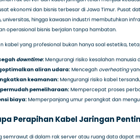
sat ekonomi dan bisnis terbesar di Jawa Timur. Pusat dat
 universitas, hingga kawasan industri membutuhkan infras
n operasional bisnis berjalan tanpa hambatan.
kabel yang profesional bukan hanya soal estetika, teta
cegah
downtime
:
Mengurangi risiko kesalahan manusia 
optimalkan aliran udara:
Mencegah
overheating
yan
ngkatkan keamanan:
Mengurangi risiko kabel tersandu
ermudah pemeliharaan:
Mempercepat proses perbai
ensi biaya:
Memperpanjang umur perangkat dan mengura
a Perapihan Kabel Jaringan Penti
g semrawut di dalam rak server atau ruang data dapat 