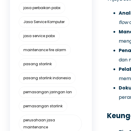
jasa perbaikan pabx
Anal
flow
d
Jasa Service Komputer
Mana
jasa service pabx
menge
Pena
maintenance fire alarm
dan 
pasang starlink
Pela
mem
pasang starlink indonesia
Doku
pemasangan jaringan lan
pera
pemasangan starlink
Keung
perusahaan jasa
maintenance