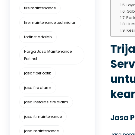
Laya
fire maintenance
Gab
Pert
fire maintenance technician
Hub
Kes
fortinet adalah
Trij
Harga Jasa Maintenance
Fortinet
Serv
jasa fiber optik
untu
jasa fire alarm
keam
jasa instalasi fire alarm
Jasa P
jasa it maintenance
jasa maintenance
Jasa perap