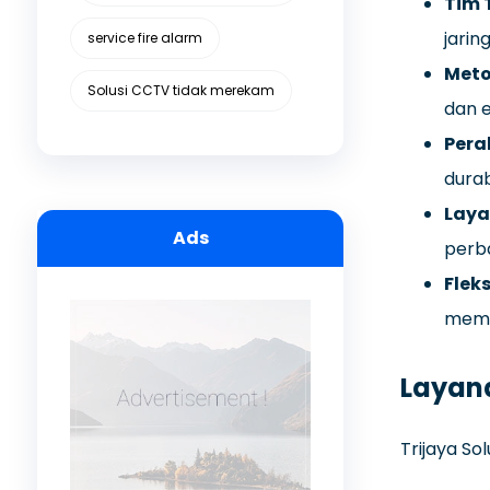
Tim 
jarin
service fire alarm
Meto
Solusi CCTV tidak merekam
dan e
Pera
durab
Laya
Ads
perba
Fleks
memi
Layana
Trijaya So