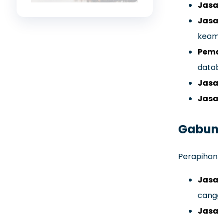
Jasa
Jasa
keam
Pema
data
Jasa
Jasa
Gabun
Perapihan 
Jasa
cangg
Jasa