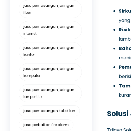
jasa pemasangan jaringan
Sirk
fiber
yang
jasa pemasangan jaringan
Risi
internet
lamb
jasa pemasangan jaringan
Baha
kantor
menin
Peme
jasa pemasangan jaringan
komputer
beris
Tamp
jasa pemasangan jaringan
kuran
lan per titik
jasa pemasangan kabel lan
Solusi
jasa perbaikan fire alarm
Trijaya S