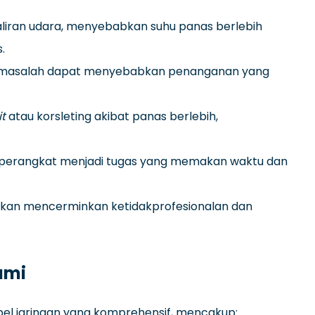
iran udara, menyebabkan suhu panas berlebih
.
di masalah dapat menyebabkan penanganan yang
it
atau korsleting akibat panas berlebih,
erangkat menjadi tugas yang memakan waktu dan
akan mencerminkan ketidakprofesionalan dan
ami
bel jaringan yang komprehensif, mencakup: