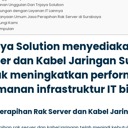
nan Unggulan Dari Trijaya Solution
ungan dengan Layanan IT Lainnya
anyaan Umum Jasa Perapihan Rak Server di Surabaya
ungi Kami
impulan
aya Solution menyediak
er dan Kabel Jaringan S
k meningkatkan performa
anan infrastruktur IT b
erapihan Rak Server dan Kabel Jar
ihan rak server dan kabel jaringan telah menjadi kebutu