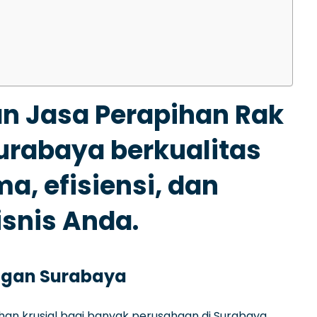
an Jasa Perapihan Rak
urabaya berkualitas
, efisiensi, dan
isnis Anda.
ingan Surabaya
han krusial bagi banyak perusahaan di Surabaya,