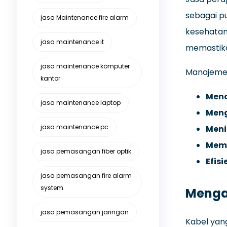
sebagai pu
jasa Maintenance fire alarm
kesehatan,
jasa maintenance it
memastika
jasa maintenance komputer
Manajemen 
kantor
Men
jasa maintenance laptop
Meng
jasa maintenance pc
Meni
Memp
jasa pemasangan fiber optik
Efisi
jasa pemasangan fire alarm
system
Mengap
jasa pemasangan jaringan
Kabel yan