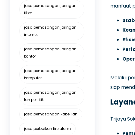
manfaat p
jasa pemasangan jaringan
fiber
Stabi
jasa pemasangan jaringan
Keam
internet
Efisi
Perf
jasa pemasangan jaringan
kantor
Oper
jasa pemasangan jaringan
Melalui pe
komputer
siap mendu
jasa pemasangan jaringan
lan per titik
Layan
jasa pemasangan kabel lan
Trijaya S
jasa perbaikan fire alarm
Peme