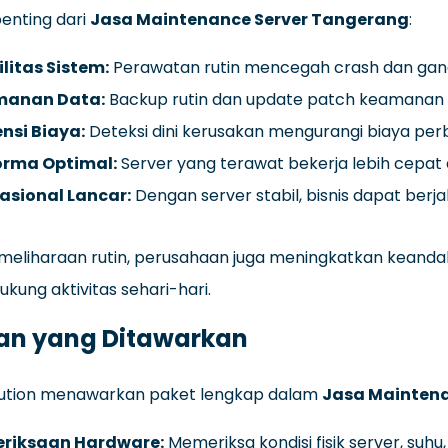
enting dari
Jasa Maintenance Server Tangerang
:
litas Sistem:
Perawatan rutin mencegah crash dan gan
anan Data:
Backup rutin dan update patch keamanan 
ensi Biaya:
Deteksi dini kerusakan mengurangi biaya perb
orma Optimal:
Server yang terawat bekerja lebih cepat 
asional Lancar:
Dengan server stabil, bisnis dapat berj
meliharaan rutin, perusahaan juga meningkatkan keandala
kung aktivitas sehari-hari.
an yang Ditawarkan
olution menawarkan paket lengkap dalam
Jasa Maintena
riksaan Hardware:
Memeriksa kondisi fisik server, suh