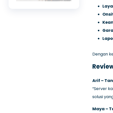
Laya
Onsi
Keam
Gara
Lapo
Dengan keu
Revie
Arif – Ta
“Server ka
solusi yan
Maya – T