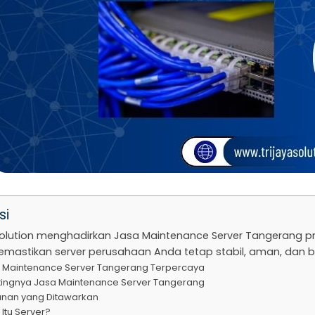
si
Solution menghadirkan Jasa Maintenance Server Tangerang pr
mastikan server perusahaan Anda tetap stabil, aman, dan be
 Maintenance Server Tangerang Terpercaya
tingnya Jasa Maintenance Server Tangerang
anan yang Ditawarkan
Itu Server?