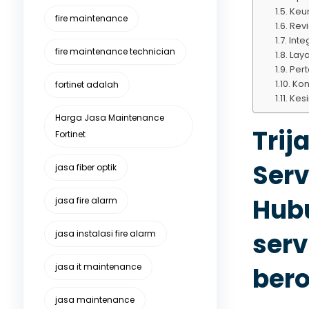
Keun
fire maintenance
Rev
Inte
fire maintenance technician
Laya
Per
Kon
fortinet adalah
Kes
Harga Jasa Maintenance
Trij
Fortinet
Ser
jasa fiber optik
Hubu
jasa fire alarm
serv
jasa instalasi fire alarm
jasa it maintenance
bero
jasa maintenance