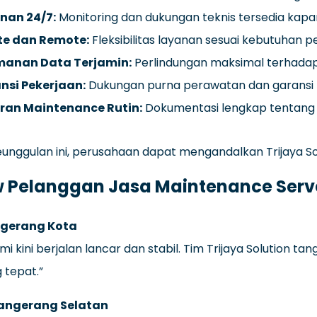
nan 24/7:
Monitoring dan dukungan teknis tersedia kapan
te dan Remote:
Fleksibilitas layanan sesuai kebutuhan p
anan Data Terjamin:
Perlindungan maksimal terhada
nsi Pekerjaan:
Dukungan purna perawatan dan garansi ha
ran Maintenance Rutin:
Dokumentasi lengkap tentang k
nggulan ini, perusahaan dapat mengandalkan Trijaya Sol
w Pelanggan Jasa Maintenance Serv
ngerang Kota
mi kini berjalan lancar dan stabil. Tim Trijaya Soluti
g tepat.”
angerang Selatan