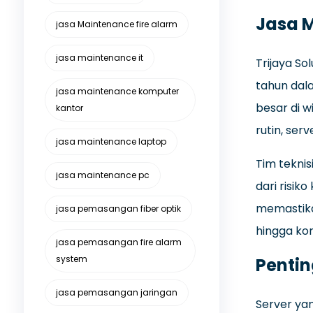
Jasa 
jasa Maintenance fire alarm
jasa maintenance it
Trijaya So
tahun dala
jasa maintenance komputer
besar di 
kantor
rutin, se
jasa maintenance laptop
Tim tekni
jasa maintenance pc
dari risi
memastikan
jasa pemasangan fiber optik
hingga kom
jasa pemasangan fire alarm
system
Penti
jasa pemasangan jaringan
Server ya