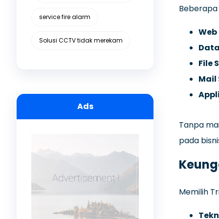
Beberapa 
service fire alarm
Web 
Solusi CCTV tidak merekam
Data
File 
Mail 
Appl
Ads
Tanpa mai
pada bisni
Keungg
Memilih Tr
Tekni