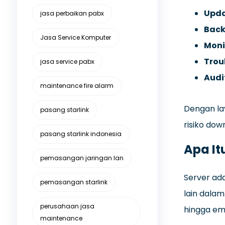
Upda
jasa perbaikan pabx
Back
Jasa Service Komputer
Moni
Trou
jasa service pabx
Audi
maintenance fire alarm
Dengan la
pasang starlink
risiko dow
pasang starlink indonesia
Apa It
pemasangan jaringan lan
Server ad
pemasangan starlink
lain dalam
perusahaan jasa
hingga ema
maintenance