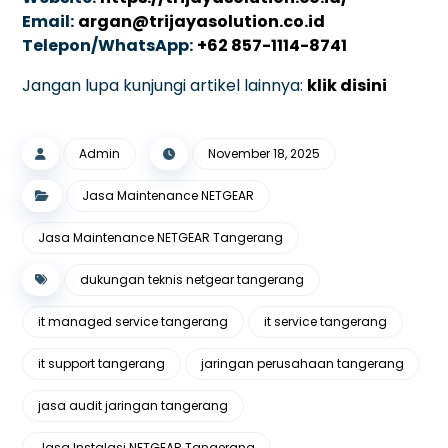
Email:
argan@trijayasolution.co.id
Telepon/WhatsApp:
+62 857-1114-8741
Jangan lupa kunjungi artikel lainnya:
klik disini
Admin
November 18, 2025
Jasa Maintenance NETGEAR
Jasa Maintenance NETGEAR Tangerang
dukungan teknis netgear tangerang
it managed service tangerang
it service tangerang
it support tangerang
jaringan perusahaan tangerang
jasa audit jaringan tangerang
Jasa Instalasi NETGEAR Tangerang