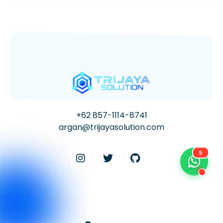
+62 857-1114-8741
argan@trijayasolution.com
5