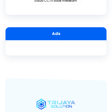
Solusi CCTV tidak merekam
Ads