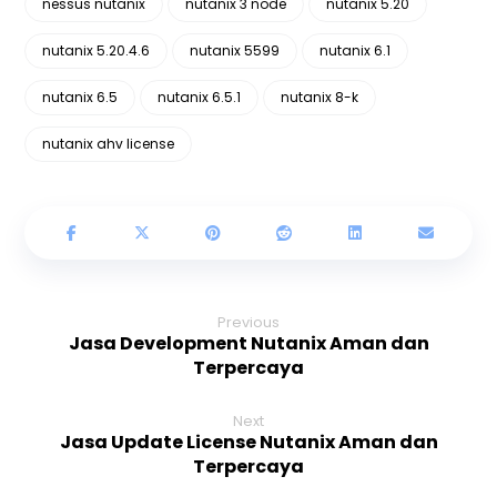
nessus nutanix
nutanix 3 node
nutanix 5.20
nutanix 5.20.4.6
nutanix 5599
nutanix 6.1
nutanix 6.5
nutanix 6.5.1
nutanix 8-k
nutanix ahv license
Previous
Jasa Development Nutanix Aman dan
Terpercaya
Next
Jasa Update License Nutanix Aman dan
Terpercaya