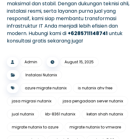
maksimal dan stabil. Dengan dukungan teknisi ahli,
instalasi resmi, serta layanan purna jual yang
responsif, kami siap membantu transformasi
infrastruktur IT Anda menjadi lebih efisien dan
modern. Hubungi kami di
+6285711148741
untuk
konsultasi gratis sekarang juga!
Admin
August 15, 2025
Instalasi Nutanix
azure migrate nutanix
is nutanix ahv free
jasa migrasi nutanix
jasa pengadaan server nutanix
jual nutanix
kb-8361 nutanix
ketan shah nutanix
migrate nutanix to azure
migrate nutanix to vmware