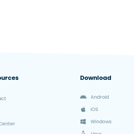
ources
Download
Android
act
iOS
Windows
Center
Linux