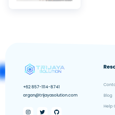
Res
Cont
+62 857-1114-8741
argan@trijayasolution.com
Blog
Help 