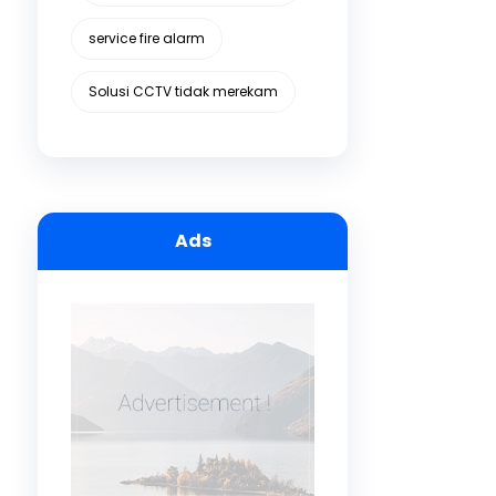
service fire alarm
Solusi CCTV tidak merekam
Ads