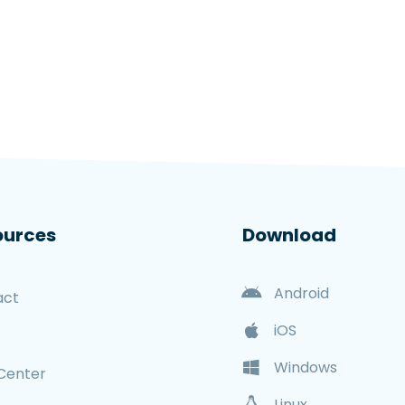
ources
Download
Android
act
iOS
Windows
Center
Linux