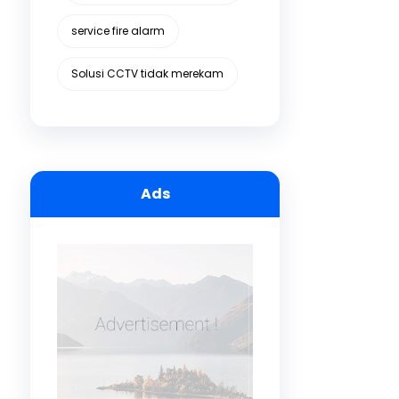
service fire alarm
Solusi CCTV tidak merekam
Ads