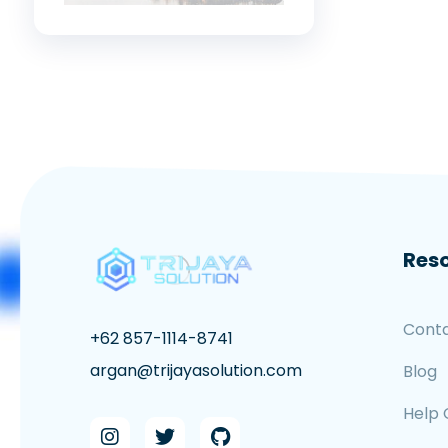
Res
Cont
+62 857-1114-8741
argan@trijayasolution.com
Blog
Help 