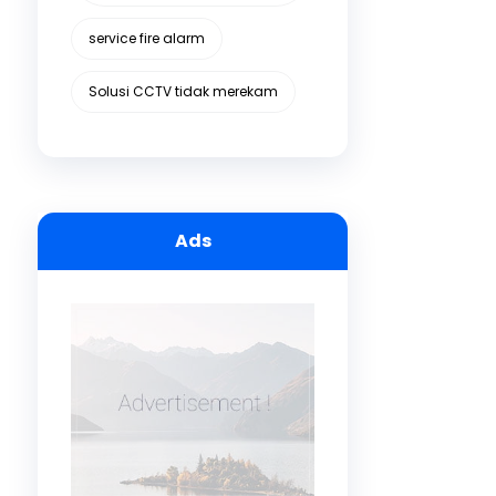
service fire alarm
Solusi CCTV tidak merekam
Ads