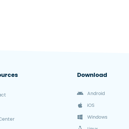
ources
Download
Android
act
iOS
Windows
Center
Linux