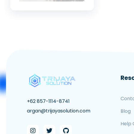
Res
Cont
+62 857-1114-8741
argan@trijayasolution.com
Blog
Help 