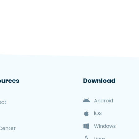
ources
Download
Android
act
iOS
Windows
Center
Linux