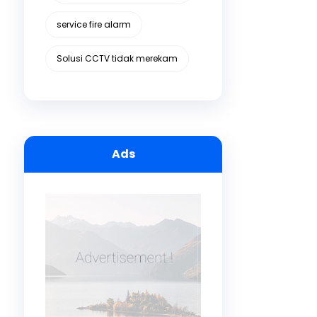
service fire alarm
Solusi CCTV tidak merekam
Ads