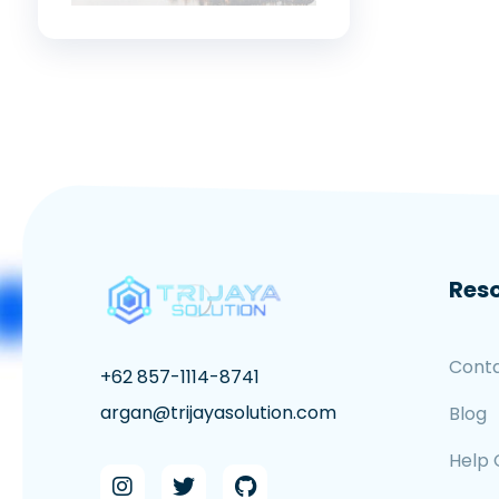
Res
Cont
+62 857-1114-8741
argan@trijayasolution.com
Blog
Help 